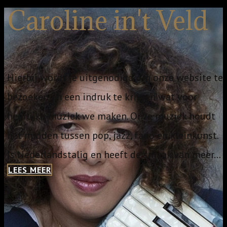
Caroline in't Veld
Hierbij wordt je uitgenodigd om onze website te
bezoeken en een indruk te krijgen wat voor
heerlijke muziek we maken. Onze muziek houdt
het midden tussen pop, jazz, fado en kleinkunst.
Is Nederlandstalig en heeft de smaak van meer...
LEES MEER