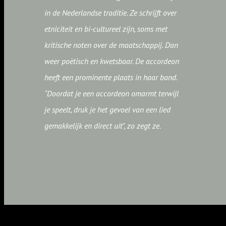
in de Nederlandse traditie. Ze schrijft over
etniciteit en bi-cultureel zijn, soms met
kritische noten over de maatschappij. Dan
weer poëtisch en kwetsbaar. De accordeon
heeft een prominente plaats in haar band.
“Doordat je een accordeon omarmt terwijl
je speelt, druk je het gevoel van een lied
gemakkelijk en direct uit", zo zegt ze.