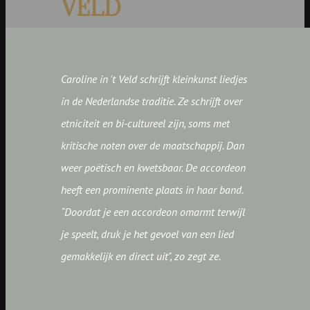
VELD
Caroline in 't Veld schrijft kleinkunst liedjes
in de Nederlandse traditie. Ze schrijft over
etniciteit en bi-cultureel zijn, soms met
kritische noten over de maatschappij. Dan
weer poëtisch en kwetsbaar. De accordeon
heeft een prominente plaats in haar band.
“Doordat je een accordeon omarmt terwijl
je speelt, druk je het gevoel van een lied
gemakkelijk en direct uit", zo zegt ze.